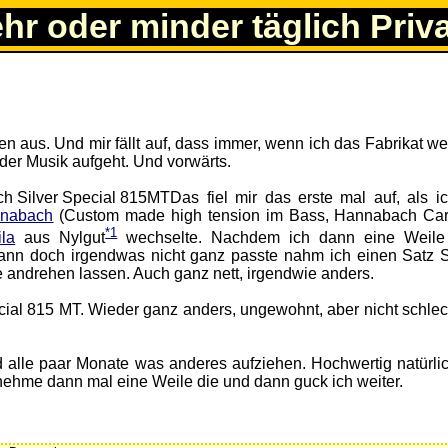
ehr oder minder täglich Priv
en aus. Und mir fällt auf, dass immer, wenn ich das Fabrikat w
 der Musik aufgeht. Und vorwärts.
Das fiel mir das erste mal auf, als i
nabach
(Custom made high tension im Bass, Hannabach Ca
*1
la
aus Nylgut
wechselte. Nachdem ich dann eine Weil
dann doch irgendwas nicht ganz passte nahm ich einen Satz 
e andrehen lassen. Auch ganz nett, irgendwie anders.
cial 815 MT. Wieder ganz anders, ungewohnt, aber nicht schlec
nd alle paar Monate was anderes aufziehen. Hochwertig natürlic
h nehme dann mal eine Weile die und dann guck ich weiter.