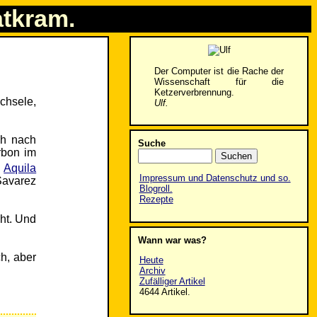
atkram.
Der Computer ist die Rache der
Wissenschaft für die
Ketzerverbrennung.
echsele,
Ulf.
ch nach
Suche
rbon im
e
Aquila
Impressum und Datenschutz und so.
Savarez
Blogroll.
Rezepte
ht. Und
Wann war was?
h, aber
Heute
Archiv
Zufälliger Artikel
4644 Artikel.