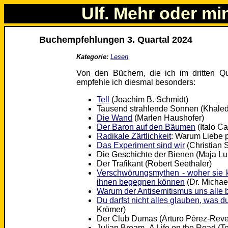
Ulf. Mehr oder mi
Buchempfehlungen 3. Quartal 2024
Kategorie:
Lesen
Von den Büchern, die ich im dritten Qu
empfehle ich diesmal besonders:
Tell
(Joachim B. Schmidt)
Tausend strahlende Sonnen (Khaled
Die Wand
(Marlen Haushofer)
Der Baron auf den Bäumen
(Italo Ca
Radikale Zärtlichkeit
: Warum Liebe po
Das Experiment sind wir
(Christian 
Die Geschichte der Bienen (Maja L
Der Trafikant (Robert Seethaler)
Verschwörungsmythen - woher sie k
ihnen begegnen können
(Dr. Michae
Warum der Antisemitismus uns alle 
Du darfst nicht alles glauben, was d
Krömer)
Der Club Dumas (Arturo Pérez-Reve
Julian Bream–A Life on the Road (T