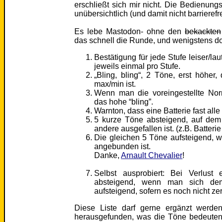
erschließt sich mir nicht. Die Bedienungs
unübersichtlich (und damit nicht barrierefr
Es lebe Mastodon- ohne den
bekackten
das schnell die Runde, und wenigstens dor
Bestätigung für jede Stufe leiser/lau
jeweils einmal pro Stufe.
„Bling, bling“, 2 Töne, erst höher
max/min ist.
Wenn man die voreingestellte Norm
das hohe “bling”.
Warnton, dass eine Batterie fast alle 
5 kurze Töne absteigend, auf dem
andere ausgefallen ist. (z.B. Batterie
Die gleichen 5 Töne aufsteigend, 
angebunden ist.
Danke,
Arnault Chevalier
!
Selbst ausprobiert: Bei Verlust
absteigend, wenn man sich dem
aufsteigend, sofern es noch nicht ze
Diese Liste darf gerne ergänzt werde
herausgefunden, was die Töne bedeuten