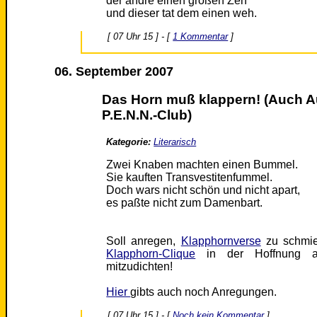
der andre einen großen Zeh
und dieser tat dem einen weh.
[ 07 Uhr 15 ] - [
1 Kommentar
]
06. September 2007
Das Horn muß klappern! (Auch Au
P.E.N.N.-Club)
Kategorie:
Literarisch
Zwei Knaben machten einen Bummel.
Sie kauften Transvestitenfummel.
Doch wars nicht schön und nicht apart,
es paßte nicht zum Damenbart.
Soll anregen,
Klapphornverse
zu schmied
Klapphorn-Clique
in der Hoffnung au
mitzudichten!
Hier
gibts auch noch Anregungen.
[ 07 Uhr 15 ] - [
Noch kein Kommentar
]