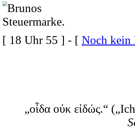
[ 18 Uhr 55 ] - [
Noch kein
„οἶδα οὐκ εἰδώς.“ („Ich
S