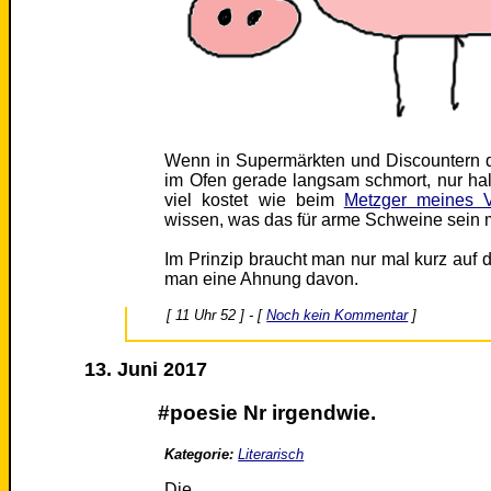
Wenn in Supermärkten und Discountern d
im Ofen gerade langsam schmort, nur halb
viel kostet wie beim
Metzger meines V
wissen, was das für arme Schweine sein
Im Prinzip braucht man nur mal kurz auf
man eine Ahnung davon.
[ 11 Uhr 52 ] - [
Noch kein Kommentar
]
13. Juni 2017
#poesie Nr irgendwie.
Kategorie:
Literarisch
Die