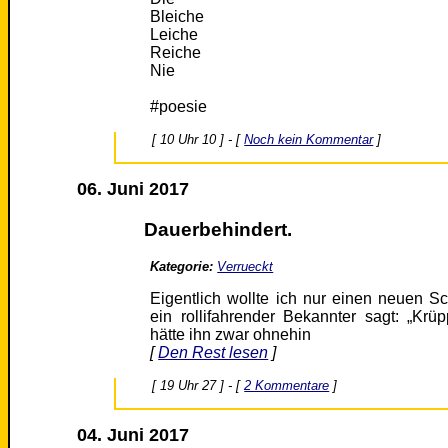
Bleiche
Leiche
Reiche
Nie
#poesie
[ 10 Uhr 10 ] - [
Noch kein Kommentar
]
06. Juni 2017
Dauerbehindert.
Kategorie:
Verrueckt
Eigentlich wollte ich nur einen neuen 
ein rollifahrender Bekannter sagt: „Krü
hätte ihn zwar ohnehin
[
Den Rest lesen
]
[ 19 Uhr 27 ] - [
2 Kommentare
]
04. Juni 2017