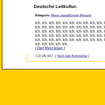
Deutsche Leitkultur.
Kategorie:
Meine unqualifizierte Meinung
Ich. Ich. Ich. Ich. Ich. Ich. Ich. Ich. Ich. Ich. 
Ich. Ich. Ich. Ich. Ich. Ich. Ich. Ich. Ich. Ich. 
Ich. Ich. Ich. Ich. Ich. Ich. Ich. Ich. Ich. Ich. 
Ich. Ich. Ich. Ich. Ich. Ich. Ich. Ich. Ich. Ich. 
Ich. Ich. Ich. Ich. Ich. Ich. Ich. Ich. Ich. Ich. 
Ich. Ich. Ich. Ich. Ich.
[
Den Rest lesen
]
[ 21 Uhr 54 ] - [
Noch kein Kommentar
]