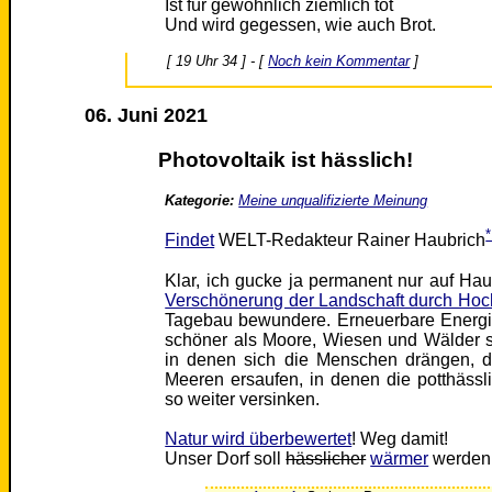
Ist für gewöhnlich ziemlich tot
Und wird gegessen, wie auch Brot.
[ 19 Uhr 34 ] - [
Noch kein Kommentar
]
06. Juni 2021
Photovoltaik ist hässlich!
Kategorie:
Meine unqualifizierte Meinung
Findet
WELT-Redakteur Rainer Haubrich
Klar, ich gucke ja permanent nur auf Ha
Verschönerung der Landschaft durch H
Tagebau bewundere. Erneuerbare Energie
schöner als Moore, Wiesen und Wälder s
in denen sich die Menschen drängen, di
Meeren ersaufen, in denen die potthäss
so weiter versinken.
Natur wird überbewertet
! Weg damit!
Unser Dorf soll
hässlicher
wärmer
werden