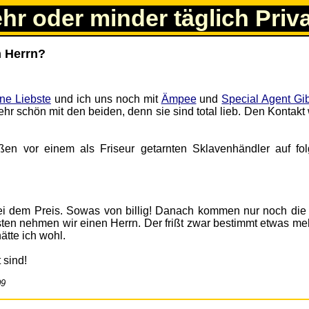
ehr oder minder täglich Priv
n Herrn?
ine Liebste
und ich uns noch mit
Ämpee
und
Special Agent Gi
ehr schön mit den beiden, denn sie sind total lieb. Den Kontak
en vor einem als Friseur getarnten Sklavenhändler auf fo
ei dem Preis. Sowas von billig! Danach kommen nur noch die
esten nehmen wir einen Herrn. Der frißt zwar bestimmt etwas me
ätte ich wohl.
 sind!
09