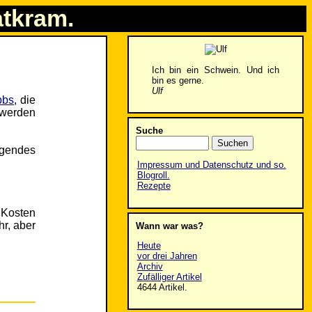
atkram.
Ich bin ein Schwein. Und ich
bin es gerne.
Ulf
bbs
, die
t werden
Suche
lgendes
Impressum und Datenschutz und so.
Blogroll.
Rezepte
 Kosten
hr, aber
Wann war was?
Heute
vor drei Jahren
Archiv
Zufälliger Artikel
4644 Artikel.