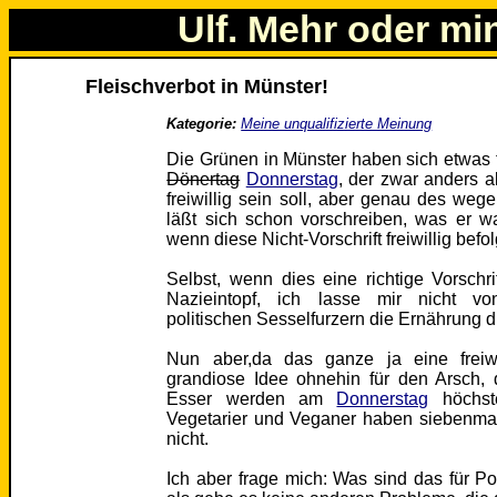
Ulf. Mehr oder mi
Fleischverbot in Münster!
Kategorie:
Meine unqualifizierte Meinung
Die Grünen in Münster haben sich etwas 
Dönertag
Donnerstag
, der zwar anders a
freiwillig sein soll, aber genau des wege
läßt sich schon vorschreiben, was er w
wenn diese Nicht-Vorschrift freiwillig befo
Selbst, wenn dies eine richtige Vorschr
Nazieintopf, ich lasse mir nicht vo
politischen Sesselfurzern die Ernährung di
Nun aber,da das ganze ja eine freiwil
grandiose Idee ohnehin für den Arsch, 
Esser werden am
Donnerstag
höchste
Vegetarier und Veganer haben siebenma
nicht.
Ich aber frage mich: Was sind das für Pol