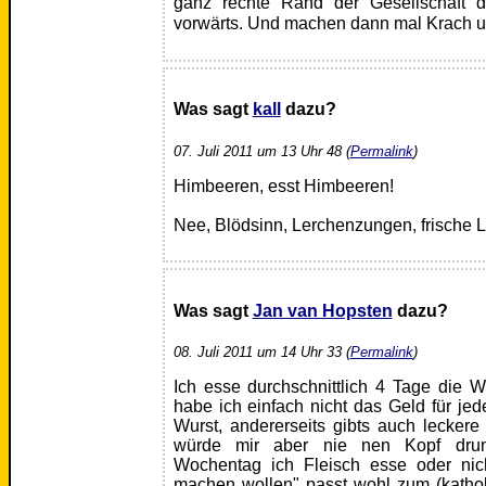
ganz rechte Rand der Gesellschaft d
vorwärts. Und machen dann mal Krach 
Was sagt
kall
dazu?
07. Juli 2011 um 13 Uhr 48 (
Permalink
)
Himbeeren, esst Himbeeren!
Nee, Blödsinn, Lerchenzungen, frische 
Was sagt
Jan van Hopsten
dazu?
08. Juli 2011 um 14 Uhr 33 (
Permalink
)
Ich esse durchschnittlich 4 Tage die Wo
habe ich einfach nicht das Geld für jed
Wurst, andererseits gibts auch leckere 
würde mir aber nie nen Kopf dr
Wochentag ich Fleisch esse oder nich
machen wollen" passt wohl zum (kathol