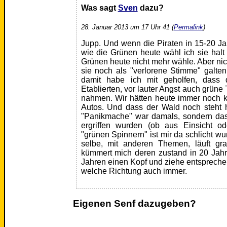
Was sagt
Sven
dazu?
28. Januar 2013 um 17 Uhr 41 (
Permalink
)
Jupp. Und wenn die Piraten in 15-20 Jah
wie die Grünen heute wähl ich sie halt 
Grünen heute nicht mehr wähle. Aber nic
sie noch als "verlorene Stimme" galte
damit habe ich mit geholfen, dass 
Etablierten, vor lauter Angst auch grün
nahmen. Wir hätten heute immer noch k
Autos. Und dass der Wald noch steht h
"Panikmache" war damals, sondern da
ergriffen wurden (ob aus Einsicht o
"grünen Spinnern" ist mir da schlicht wu
selbe, mit anderen Themen, läuft gr
kümmert mich deren zustand in 20 Jahr
Jahren einen Kopf und ziehe entsprech
welche Richtung auch immer.
Eigenen Senf dazugeben?