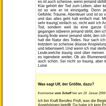
es ist auch scheisse, wenn jemand stirbt!!
Klar gehört der Tod zum Leben, aber kei
ist so wie er ist einzigartig. Denn j
Gefühle; Träume, Abenteuer und ist so vo
und das alles geht halt einfach mal. 
sehr traurig( einfach so, nicht weil ich
Tod, sondern weil da eine ganze Ge
gegangen ist)wenn jemand stirbt, den ic
traurig finde wenn jemand stirbt, den ich 
halt die Natur des Todes. Nur sach ich 
trotzdem so scheisse (klasse Anspielung
und lebenswert. Und wenn ich mal sterbe,
Leute,welche traurig sind über meine
es irgendwie weiter. Ob als Blumenerd
auch schön. Sei nicht so traurig, aber 
Luise
Was sagt Ulf, der Größte, dazu?
Kommentar
vom Scheff
hier am 29. Januar 2009
Ich bin Kraft Berufes Profi, was die Beg
Angehörigen betrifft. Da habe ich kein P