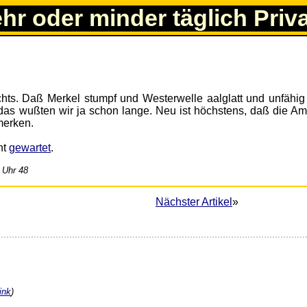
ehr oder minder täglich Priv
ichts. Daß Merkel stumpf und Westerwelle aalglatt und unfähig
, das wußten wir ja schon lange. Neu ist höchstens, daß die Am
merken.
nt
gewartet
.
 Uhr 48
Nächster Artikel
»
ink
)