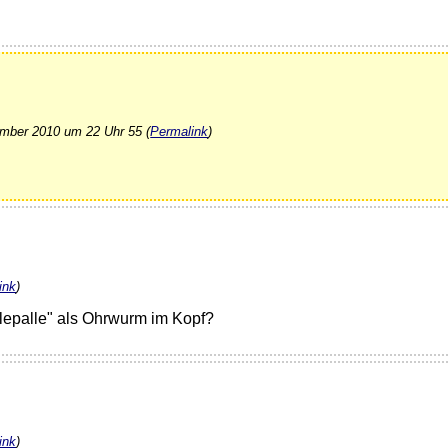
mber 2010 um 22 Uhr 55 (
Permalink
)
ink
)
llepalle" als Ohrwurm im Kopf?
ink
)