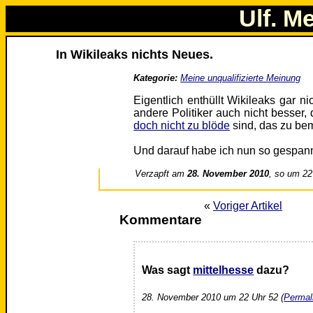
Ulf. M
In Wikileaks nichts Neues.
Kategorie:
Meine unqualifizierte Meinung
Eigentlich enthüllt Wikileaks gar n
andere Politiker auch nicht besser
doch nicht zu blöde
sind, das zu be
Und darauf habe ich nun so gespan
Verzapft am
28. November 2010
, so um 22
«
Voriger Artikel
Kommentare
Was sagt
mittelhesse
dazu?
28. November 2010 um 22 Uhr 52 (
Permal