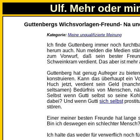
Ulf. Mehr oder mi
Guttenbergs Wichsvorlagen-Freund- Na u
Kategorie:
Meine unqualifizierte Meinung
Ich finde Guttenberg immer noch furcht
herum auch. Nun melden die Medien stä
zum Vorwurf, daß sein bester Freun
Schweinkram verdient. Das aber ist mehr
Guttenberg hat genug Aufreger zu biete
konstruieren. Kann das überhaupt ein V
Huch jetzt, verdient sein Geld (manc
seltsamen) Bedürfnis von Menschen, nä
Selbst wenn Gutti selbst so seine Koh
dabei? Und wenn Gutti
sich selbst
prostit
stören.
Einer meiner besten Freunde hat lange sei
Bin ich deswegen ein schlechter Mensch? 
Ich halte das weder für verwerflich noch fü