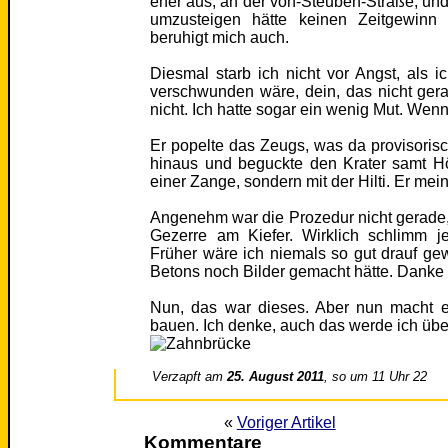
eher aus, an der von-Steuben-Straße, un
umzusteigen hätte keinen Zeitgewinn
beruhigt mich auch.
Diesmal starb ich nicht vor Angst, als ic
verschwunden wäre, dein, das nicht gerade
nicht. Ich hatte sogar ein wenig Mut. Wenn
Er popelte das Zeugs, was da provisoris
hinaus und beguckte den Krater samt Höh
einer Zange, sondern mit der Hilti. Er mei
Angenehm war die Prozedur nicht gerade,
Gezerre am Kiefer. Wirklich schlimm jed
Früher wäre ich niemals so gut drauf g
Betons noch Bilder gemacht hätte. Danke
Nun, das war dieses. Aber nun macht e
bauen. Ich denke, auch das werde ich übe
Verzapft am
25. August 2011
, so um 11 Uhr 22
«
Voriger Artikel
Kommentare