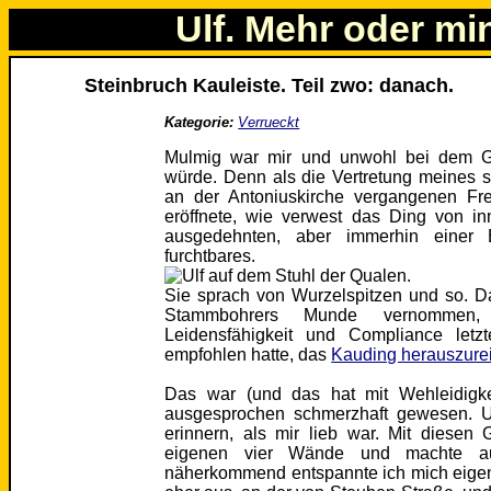
Ulf. Mehr oder mi
Steinbruch Kauleiste. Teil zwo: danach.
Kategorie:
Verrueckt
Mulmig war mir und unwohl bei dem G
würde. Denn als die Vertretung meines
an der Antoniuskirche vergangenen Fr
eröffnete, wie verwest das Ding von i
ausgedehnten, aber immerhin einer 
furchtbares.
Sie sprach von Wurzelspitzen und so. D
Stammbohrers Munde vernommen,
Leidensfähigkeit und Compliance let
empfohlen hatte, das
Kauding herauszure
Das war (und das hat mit Wehleidigke
ausgesprochen schmerzhaft gewesen. U
erinnern, als mir lieb war. Mit diesen
eigenen vier Wände und machte a
näherkommend entspannte ich mich eigena