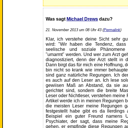
Was sagt
Michael Drews
dazu?
21. November 2013 um 08 Uhr 43 (
Permalink
)
Klar, ich verstehe deine Sicht sehr g
wird: "Wir haben die Tendenz, das
seelische und soziale Phänomene
"umarmt" werden. Und wer zum Arzt geht,
diagnostiziert, denn der Arzt stellt in
Dann birgt das für mich eine Hoffnung, d
bin nicht so krank wie immer behaupte
sind ganz natürliche Regungen. Ich de
es auch auf den Leser an. Ich lese sol
gewiisen Maß an Abstand, da sie au
gerichtet sind, sondern die breite M
Leser oder Nichtleser, verstehen meine
Artikel werde ich in meinen Regungen be
die meisten Leser meine Regungen gar
festgestellt habe gibt es da llerdin
Beispiel ein guter Freund namens U
Psychiater, der sagt, dass meine Re
gehen, er empfinde diese Regungen au