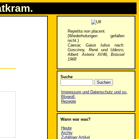
atkram.
Repetita non placent.
(Wiederholungen gefallen
nicht.)
Caesar, Gaius Iulius nach:
Goscinny, René und Uderzo,
Albert: Asterix XI/46, Brüssel
1968
Suche
Impressum und Datenschutz und so.
Blogroll.
Rezepte
Wann war was?
Heute
Archiv
Zufälliger Artikel