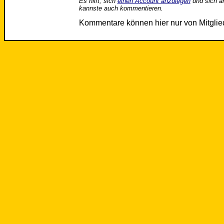
Es hilft, sich
einen Account anzulegen
und sich a
kannste auch kommentieren.
Kommentare können hier nur von Mitgli