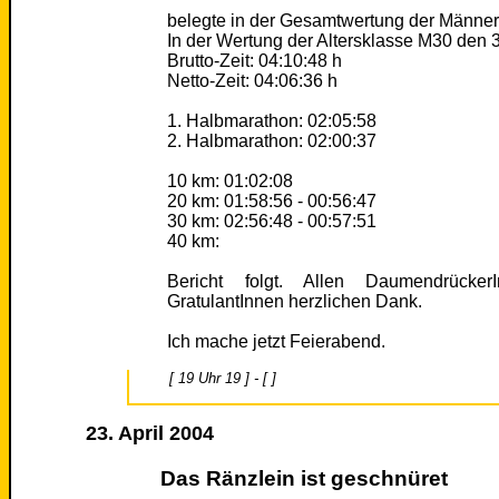
belegte in der Gesamtwertung der Männer
In der Wertung der Altersklasse M30 den 3
Brutto-Zeit: 04:10:48 h
Netto-Zeit: 04:06:36 h
1. Halbmarathon: 02:05:58
2. Halbmarathon: 02:00:37
10 km: 01:02:08
20 km: 01:58:56 - 00:56:47
30 km: 02:56:48 - 00:57:51
40 km:
Bericht folgt. Allen Daumendrücker
GratulantInnen herzlichen Dank.
Ich mache jetzt Feierabend.
[ 19 Uhr 19 ] - [ ]
23. April 2004
Das Ränzlein ist geschnüret