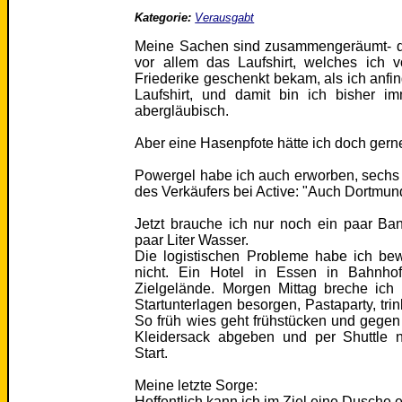
Kategorie:
Verausgabt
Meine Sachen sind zusammengeräumt- d
vor allem das Laufshirt, welches ich 
Friederike geschenkt bekam, als ich anfin
Laufshirt, und damit bin ich bisher im
abergläubisch.
Aber eine Hasenpfote hätte ich doch gern
Powergel habe ich auch erworben, sechs
des Verkäufers bei Active: "Auch Dortmun
Jetzt brauche ich nur noch ein paar Ban
paar Liter Wasser.
Die logistischen Probleme habe ich be
nicht. Ein Hotel in Essen in Bahnho
Zielgelände. Morgen Mittag breche ich 
Startunterlagen besorgen, Pastaparty, trin
So früh wies geht frühstücken und gegen
Kleidersack abgeben und per Shuttle
Start.
Meine letzte Sorge:
Hoffentlich kann ich im Ziel eine Dusche e