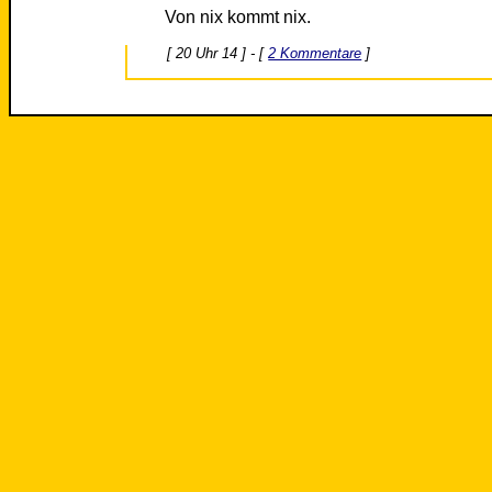
Von nix kommt nix.
[ 20 Uhr 14 ] - [
2 Kommentare
]