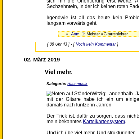
sich mir die Orientierung erschwerte.
Sechzehnteln, in der ich keinen roten Fad
Irgendwie ist all das heute kein Pro
langsam vorwärts geht.
Anm. 1:
Meister =Gitarrenlehrer
[ 08 Uhr 43 ] - [
Noch kein Kommentar
]
02. März 2019
Viel mehr.
Kategorie:
Hausmusik
Witzig: anderthalb 
mit der Gitarre habe ich ein um einige
damals nach fünfzehn Jahren.
Der Trick ist, dafür zu sorgen, dass nich
mein bekanntes
Karteikartensystem
.
Und ich übe viel mehr. Und strukturierter.