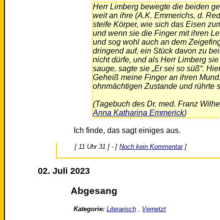
Herr Limberg bewegte die beiden gew
weit an ihre (A.K. Emmerichs, d. Red
steife Körper, wie sich das Eisen zu
und wenn sie die Finger mit ihren Lef
und sog wohl auch an dem Zeigefing
dringend auf, ein Stück davon zu beiß
nicht dürfe, und als Herr Limberg si
sauge, sagte sie „Er sei so süß“. Hi
Geheiß meine Finger an ihren Mund. 
ohnmächtigen Zustande und rührte si
(Tagebuch des Dr. med. Franz Wilhe
Anna Katharina Emmerick
)
Ich finde, das sagt einiges aus.
[ 11 Uhr 31 ] - [
Noch kein Kommentar
]
02. Juli 2023
Abgesang
Kategorie:
Literarisch
,
Vernetzt