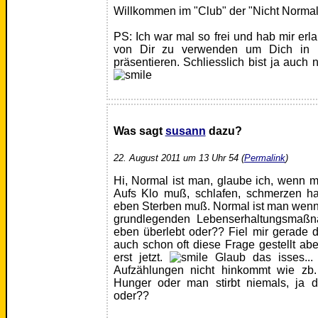
Willkommen im "Club" der "Nicht Normal
PS: Ich war mal so frei und hab mir erl
von Dir zu verwenden um Dich in m
präsentieren. Schliesslich bist ja auch
Was sagt
susann
dazu?
22. August 2011 um 13 Uhr 54 (
Permalink
)
Hi, Normal ist man, glaube ich, wenn 
Aufs Klo muß, schlafen, schmerzen hat
eben Sterben muß. Normal ist man wenn
grundlegenden Lebenserhaltungsmaß
eben überlebt oder?? Fiel mir gerade d
auch schon oft diese Frage gestellt ab
erst jetzt.
Glaub das isses..
Aufzählungen nicht hinkommt wie zb
Hunger oder man stirbt niemals, ja 
oder??