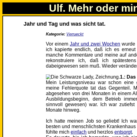
Ulf. Mehr oder mi
Jahr und Tag und was sicht tat.
Kategorie:
Verrueckt
Vor einem
Jahr und zwei Wochen
wurde 
ich kapierte endlich, daß ich es erneu
manche Kommentare und meine auf ander
rekonstruiere ich, daß ich späteste
dabeigewesen sein muß. Wieder verändert
1.: Das
Mein Leistungsniveau war schon eine 
meine Fehlerquote tat das Gegenteil. 
abgesehen von drei Monaten in einem Al
Ausbildungsbeginn, dem Betrieb immer 
sinnvoll gewesen) war. Ich war zutiefst 
Monate hinweg.
Ich hatte meinen Job so geliebt! Ich 
besten und menschlichsten Krankenhaus d
fühlte mich
einfach
und herzlos
entsorgt
.