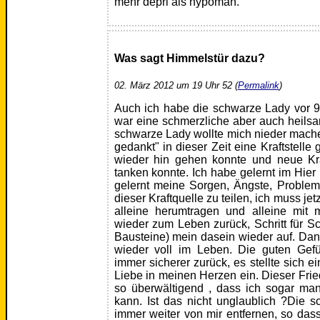
mehr depri als hypoman.
Was sagt Himmelstür dazu?
02. März 2012 um 19 Uhr 52 (
Permalink
)
Auch ich habe die schwarze Lady vor 9
war eine schmerzliche aber auch heilsa
schwarze Lady wollte mich nieder mache
gedankt" in dieser Zeit eine Kraftstelle
wieder hin gehen konnte und neue Kra
tanken konnte. Ich habe gelernt im Hier 
gelernt meine Sorgen, Ängste, Problem
dieser Kraftquelle zu teilen, ich muss jetz
alleine herumtragen und alleine mit 
wieder zum Leben zurück, Schritt für Sch
Bausteine) mein dasein wieder auf. Dank
wieder voll im Leben. Die guten Ge
immer sicherer zurück, es stellte sich e
Liebe in meinen Herzen ein. Dieser Fri
so überwältigend , dass ich sogar ma
kann. Ist das nicht unglaublich ?Die 
immer weiter von mir entfernen, so dass