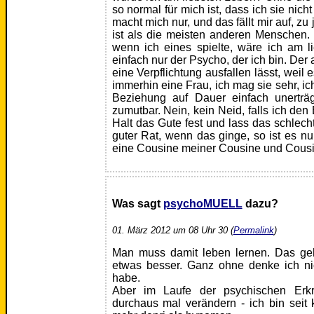
so normal für mich ist, dass ich sie nich
macht mich nur, und das fällt mir auf, z
ist als die meisten anderen Menschen. I
wenn ich eines spielte, wäre ich am l
einfach nur der Psycho, der ich bin. Der
eine Verpflichtung ausfallen lässt, weil e
immerhin eine Frau, ich mag sie sehr, ic
Beziehung auf Dauer einfach unerträg
zumutbar. Nein, kein Neid, falls ich de
Halt das Gute fest und lass das schlech
guter Rat, wenn das ginge, so ist es nur
eine Cousine meiner Cousine und Cousi
Was sagt
psychoMUELL
dazu?
01. März 2012 um 08 Uhr 30 (
Permalink
)
Man muss damit leben lernen. Das geh
etwas besser. Ganz ohne denke ich nic
habe.
Aber im Laufe der psychischen Erk
durchaus mal verändern - ich bin seit k