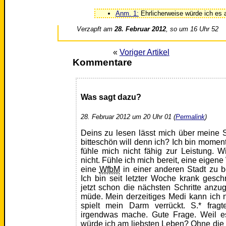
Anm. 1:
Ehrlicherweise würde ich es 
Verzapft am
28. Februar 2012
, so um 16 Uhr 52
«
Voriger Artikel
Kommentare
Was sagt dazu?
28. Februar 2012 um 20 Uhr 01 (
Permalink
)
Deins zu lesen lässt mich über meine 
bitteschön will denn ich? Ich bin mome
fühle mich nicht fähig zur Leistung. 
nicht. Fühle ich mich bereit, eine eige
eine
WfbM
in einer anderen Stadt zu b
Ich bin seit letzter Woche krank geschri
jetzt schon die nächsten Schritte anzu
müde. Mein derzeitiges Medi kann ich n
spielt mein Darm verrückt. S.* frag
irgendwas mache. Gute Frage. Weil es
würde ich am liebsten Leben? Ohne die 