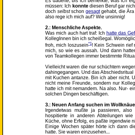
Es dauerte, bis ich bemerkte, was ich eig
müssen: Ich
konnte
diesen Beruf gar nic
doch
selbst
schon
gesagt
gehabt, die Är
also rege ich mich auf? Wie unsinnig!
2.: Menschliche Aspekte.
Was mich auch hart traf: Ich
hatte das Gef
KollegInnen bin ich scheißegal. Womögli
*1
froh, mich loszusein
! Kein Schwein rief 
mich, so wie es aussah. Und dann hatten
von Teamkollegen immer bestimmte Ritua
Vielleicht waren die nur schüchtern wegen 
dahingegangen. Und das Abschiedsritual 
mit Kuchen antanze. Bin ich aber nicht. 
nicht meine Freunde, sondern nur Kolleg
hatte ich mit nemandem. Na also. Nur- ein
solchen Dingen beschäftigen.
3.: Neuen Anfang suchen im Wollknäue
Irgendetwas mußte ja passieren, also 
hospitierte in anderen Abteilungen wie 
Küche, ohne Erfolg, es paßte irgendwie ni
Einige Wochen später hörte ich dann d
hatte. Sie waren einzusehen...