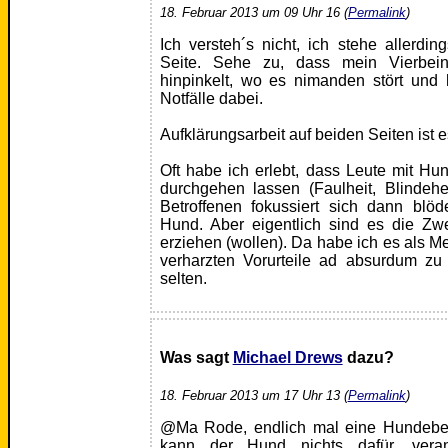
18. Februar 2013 um 09 Uhr 16 (
Permalink
)
Ich versteh´s nicht, ich stehe allerdi
Seite. Sehe zu, dass mein Vierbei
hinpinkelt, wo es nimanden stört und
Notfälle dabei.
Aufklärungsarbeit auf beiden Seiten ist es,
Oft habe ich erlebt, dass Leute mit Hun
durchgehen lassen (Faulheit, Blindehe
Betroffenen fokussiert sich dann blö
Hund. Aber eigentlich sind es die Zwei
erziehen (wollen). Da habe ich es als M
verharzten Vorurteile ad absurdum zu 
selten.
Was sagt
Michael Drews
dazu?
18. Februar 2013 um 17 Uhr 13 (
Permalink
)
@Ma Rode, endlich mal eine Hundebesit
kann der Hund nichts dafür, veran