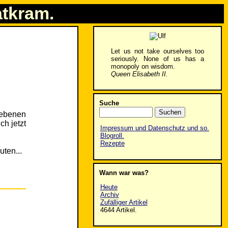
atkram.
Let us not take ourselves too
seriously. None of us has a
monopoly on wisdom.
Queen Elisabeth II.
Suche
unebenen
ch jetzt
Impressum und Datenschutz und so.
Blogroll.
Rezepte
uten...
Wann war was?
Heute
Archiv
Zufälliger Artikel
4644 Artikel.