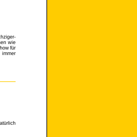
hziger-
nen wie
how für
d immer
türlich