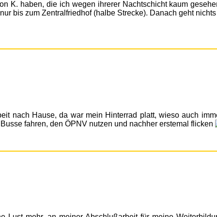
on K. haben, die ich wegen ihrerer Nachtschicht kaum gesehen
nur bis zum Zentralfriedhof (halbe Strecke). Danach geht nichts
beit nach Hause, da war mein Hinterrad platt, wieso auch imme
 Busse fahren, den ÖPNV nutzen und nachher erstemal flicken
ine Lust mehr, an meiner Abschlußarbeit für meine Weiterbild