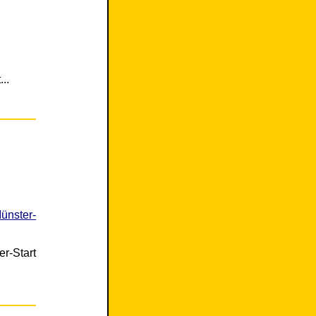
..
ünster-
er-Start