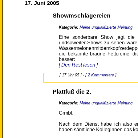
17. Juni 2005
Showmschlägereien
Kategorie:
Meine unqualifizierte Meinung
Eine sonderbare Show jagt die 
undsoweiter-Shows zu sehen waren
Wassermelonenmitdemkopfzerdepper
die bekannte braune Fettcreme, d
besser:
[
Den Rest lesen
]
[ 17 Uhr 05 ] - [
2 Kommentare
]
Plattfuß die 2.
Kategorie:
Meine unqualifizierte Meinung
Grmbl.
Nach dem Dienst habe ich also ers
haben sämtliche KollegInnen das ko