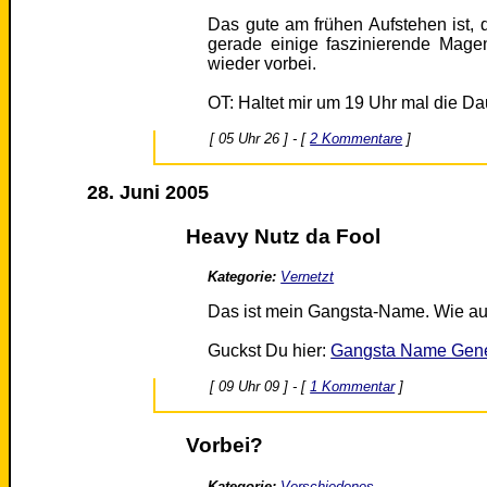
Das gute am frühen Aufstehen ist
gerade einige faszinierende Magen
wieder vorbei.
OT: Haltet mir um 19 Uhr mal die D
[ 05 Uhr 26 ] - [
2 Kommentare
]
28. Juni 2005
Heavy Nutz da Fool
Kategorie:
Vernetzt
Das ist mein Gangsta-Name. Wie au
Guckst Du hier:
Gangsta Name Gene
[ 09 Uhr 09 ] - [
1 Kommentar
]
Vorbei?
Kategorie:
Verschiedenes