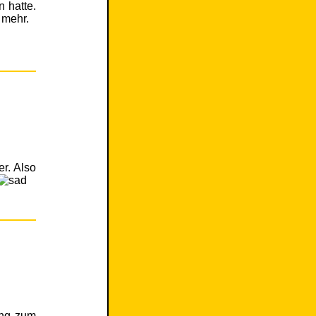
 hatte.
 mehr.
r. Also
ung zum