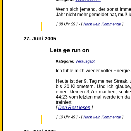
Wenn sich jemand, der sonst imme
Jahr nicht mehr gemeldet hat, muß i
[ 08 Uhr 59 ] - [
Noch kein Kommentar
]
27. Juni 2005
Lets
go
run on
Kategorie:
Verausgabt
Ich fühle mich wieder voller Energie.
Heute ist der 9. Tag meiner Streak, 
bis 20 Kilometern. Und ich glaube
einen kleinen 3,7er machen, schli
44:23 vom letzten mal werde ich da 
trainiert.
[
Den Rest lesen
]
[ 10 Uhr 49 ] - [
Noch kein Kommentar
]