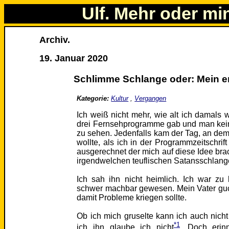
Ulf. Mehr oder mi
Archiv.
19. Januar 2020
Schlimme Schlange oder: Mein ers
Kategorie:
Kultur
,
Vergangen
Ich weiß nicht mehr, wie alt ich damals w
drei Fernsehprogramme gab und man kein
zu sehen. Jedenfalls kam der Tag, an dem
wollte, als ich in der Programmzeitschrif
ausgerechnet der mich auf diese Idee bra
irgendwelchen teuflischen Satansschlang
Ich sah ihn nicht heimlich. Ich war z
schwer machbar gewesen. Mein Vater guck
damit Probleme kriegen sollte.
Ob ich mich gruselte kann ich auch nich
*1
ich ihn glaube ich nicht
. Doch erin