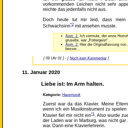
vorkommenden Leichen nicht sehr appet
reichte das jedenfalls nicht aus.
Doch heute tut mir leid, dass mein 
*2
Schwachsinn
mit ansehen musste.
Anm. 1:
Ich vermute, der erste Horrorf
gruselte, war „Poltergeist“ .
Anm. 2:
Hier die Originalfassung von 
besser....
[ 09 Uhr 01 ] - [
Noch kein Kommentar
]
11. Januar 2020
Liebe ist: Im Arm halten.
Kategorie:
Hausmusik
Zuerst war da das Klavier. Meine Elter
wenn ich ein Musikinstrument zu spielen 
*1
Klavier fiel mir nicht ein
. Also wurde zue
der Laden war in Marburg, was nicht gar
war. Dann eine Klavierlehrerin.