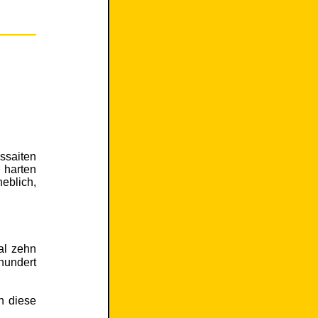
ssaiten
 harten
eblich,
al zehn
hundert
h diese