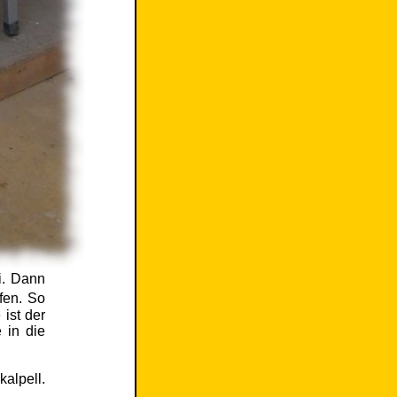
i. Dann
fen. So
ist der
 in die
kalpell.