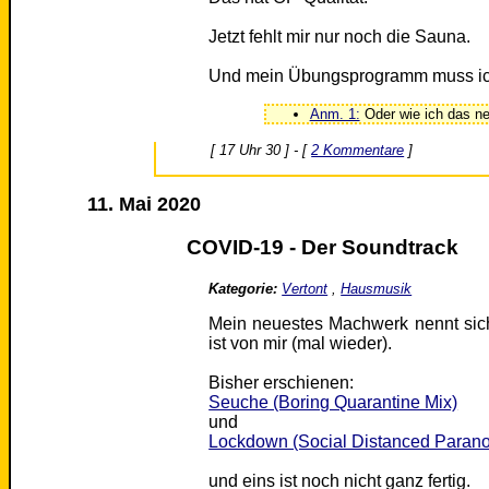
Jetzt fehlt mir nur noch die Sauna.
Und mein Übungsprogramm muss ic
Anm. 1:
Oder wie ich das nen
[ 17 Uhr 30 ] - [
2 Kommentare
]
11. Mai 2020
COVID-19 - Der Soundtrack
Kategorie:
Vertont
,
Hausmusik
Mein neuestes Machwerk nennt si
ist von mir (mal wieder).
Bisher erschienen:
Seuche (Boring Quarantine Mix)
und
Lockdown (Social Distanced Parano
und eins ist noch nicht ganz fertig.