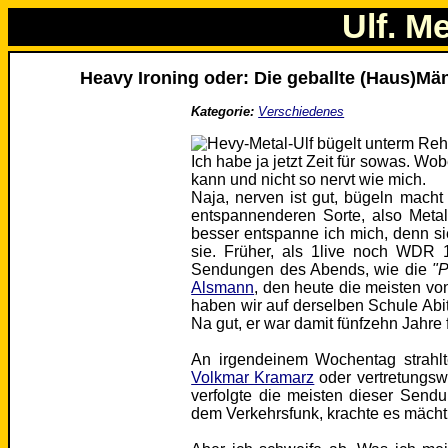
Ulf. M
Heavy Ironing oder: Die geballte (Haus)Män
Kategorie:
Verschiedenes
Ich habe ja jetzt Zeit für sowas. Wo
kann und nicht so nervt wie mich.
Naja, nerven ist gut, bügeln macht 
entspannenderen Sorte, also Metal.
besser entspanne ich mich, denn sie
sie. Früher, als 1live noch WDR 
Sendungen des Abends, wie die
"P
Alsmann
, den heute die meisten 
haben wir auf derselben Schule Abi
Na gut, er war damit fünfzehn Jahre f
An irgendeinem Wochentag strah
Volkmar Kramarz
oder vertretungs
verfolgte die meisten dieser Send
dem Verkehrsfunk, krachte es mächti