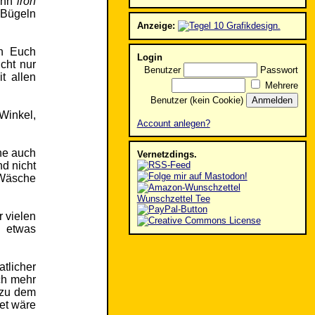
wenn
iron
t Bügeln
Anzeige:
on Euch
Login
cht nur
Benutzer
Passwort
t allen
Mehrere
Benutzer (kein Cookie)
 Winkel,
Account anlegen?
ne auch
Vernetzdings.
nd nicht
 Wäsche
Wunschzettel Tee
r vielen
t etwas
licher
ch mehr
 zu dem
tet wäre