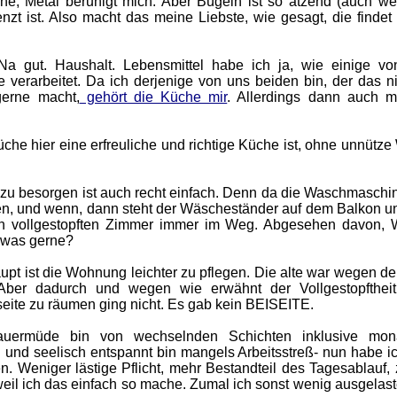
ne, Metal beruhigt mich. Aber Bügeln ist so ätzend (auch 
renzt ist. Also macht das meine Liebste, wie gesagt, die finde
Na gut. Haushalt. Lebensmittel habe ich ja, wie einige v
verarbeitet. Da ich derjenige von uns beiden bin, der das ni
gerne macht,
gehört die Küche mir
. Allerdings dann auch mi
che hier eine erfreuliche und richtige Küche ist, ohne unnütze
zu besorgen ist auch recht einfach. Denn da die Waschmaschi
ngen, und wenn, dann steht der Wäscheständer auf dem Balkon u
en vollgestopften Zimmer immer im Weg. Abgesehen davon,
owas gerne?
pt ist die Wohnung leichter zu pflegen. Die alte war wegen de
Aber dadurch und wegen wie erwähnt der Vollgestopfthei
seite zu räumen ging nicht. Es gab kein BEISEITE.
uermüde bin von wechselnden Schichten inklusive monat
 und seelisch entspannt bin mangels Arbeitsstreß- nun habe i
. Weniger lästige Pflicht, mehr Bestandteil des Tagesablauf,
weil ich das einfach so mache. Zumal ich sonst wenig ausgelas