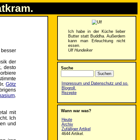
atkram.
Ich habe in der Küche lieber
Butter statt Buddha. Außerdem
kann man Erleuchtung nicht
essen.
Ulf Hundeiker
s besser
usik der
, desto
Suche
sorbiere
stimmte
Impressum und Datenschutz und so.
Dr.
Götz
Blogroll.
brigens
Rezepte
nasium
.
Wann war was?
tal mit
cht. Ich
Heute
ten und
Archiv
Zufälliger Artikel
4644 Artikel.