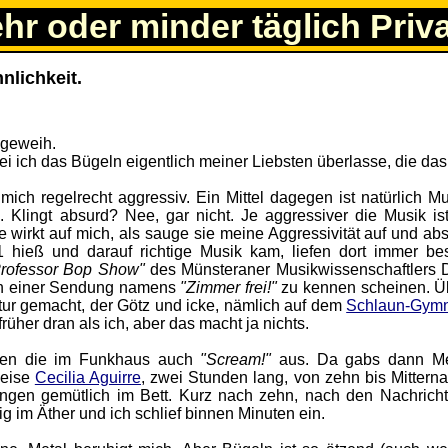
ehr oder minder täglich Priv
nlichkeit.
bei ich das Bügeln eigentlich meiner Liebsten überlasse, die da
mich regelrecht aggressiv. Ein Mittel dagegen ist natürlich M
 Klingt absurd? Nee, gar nicht. Je aggressiver die Musik ist
 wirkt auf mich, als sauge sie meine Aggressivität auf und ab
1 hieß und darauf richtige Musik kam, liefen dort immer be
rofessor Bop Show"
des Münsteraner Musikwissenschaftlers 
von einer Sendung namens
"Zimmer frei!"
zu kennen scheinen. Ü
tur gemacht, der Götz und icke, nämlich auf dem
Schlaun-Gym
rüher dran als ich, aber das macht ja nichts.
lten die im Funkhaus auch
"Scream!"
aus. Da gabs dann Me
weise
Cecilia Aguirre
, zwei Stunden lang, von zehn bis Mitterna
ungen gemütlich im Bett. Kurz nach zehn, nach den Nachrich
g im Äther und ich schlief binnen Minuten ein.