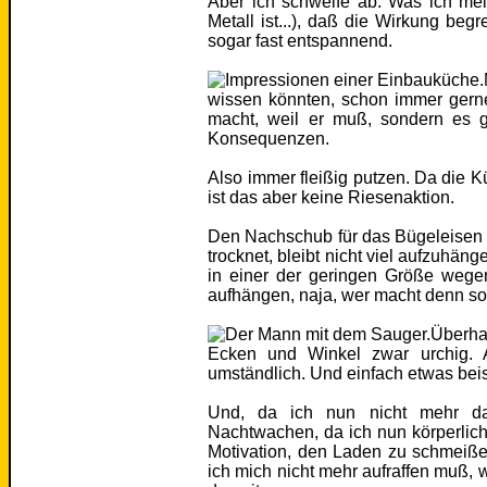
Aber ich schweife ab. Was ich mei
Metall ist...), daß die Wirkung beg
sogar fast entspannend.
wissen könnten, schon immer gerne 
macht, weil er muß, sondern es 
Konsequenzen.
Also immer fleißig putzen. Da die Kü
ist das aber keine Riesenaktion.
Den Nachschub für das Bügeleisen 
trocknet, bleibt nicht viel aufzuhä
in einer der geringen Größe weg
aufhängen, naja, wer macht denn s
Überhau
Ecken und Winkel zwar urchig. 
umständlich. Und einfach etwas bei
Und, da ich nun nicht mehr da
Nachtwachen, da ich nun körperlich
Motivation, den Laden zu schmeißen
ich mich nicht mehr aufraffen muß, 