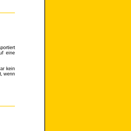
ortiert
uf eine
ar kein
t, wenn