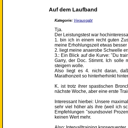
Auf dem Laufband
Kategorie:
Verausgabt
Tja.
Der Leistungstest war hochinteressa
1. bin ich in einem recht guten Z
meine Erhohlungszeit etwas besser 
2. liegt meine anaerobe Schwelle er
3.: Ein Blick auf die Kurve: "Du t
Garry, der Doc. Stimmt. Ich solle
steigern wolle.
Also liegt es 4. nicht daran, d
Marathonzeit so hinterherhinkt hinte
K. ist trotz ihrer spastischen Br
nächste Woche, aber eine erste Tra
Interessant hierbei: Unsere maxima
sehr viel höher als ihre (weil ich s
Empfehlungen "soundsoviel Prozen
keinen Wert mehr.
Also: Intervalltraining konsequenter, 