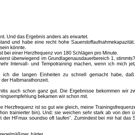
nt. Und das Ergebnis anders als erwartet.
ustand und habe eine recht hohe Sauerstoffaufnahmekapazität
sein könnte.
st bei einer Herzfrequenz von 180 Schlägen pro Minute.
rainierst überwiegend im Grundlagenausdauerbereich 1, stimmts?
 mehr Intervall- und Tempotraining machen, wenn ich mich jet
aß ich die langen Einheiten zu schnell gemacht habe, da
r der Halbmarathonzeit.
onchitis auch schon ganz gut. Die Ergebnisse bekommen wir zw
iningsempfehlung bekamen wir schon mit.
le Herzfrequenz ist so gut wie gleich, meine Trainingsfrequenz
chon trainierter bin). Und: sie weichen sehr stark ab von den 
t der HFmax soundso oft laufen". Zumindest bei mir hat das
regelmäßiger, härter...