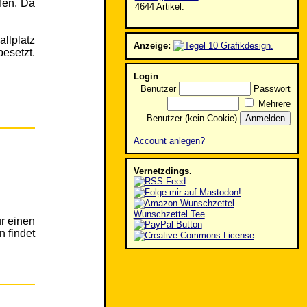
fen. Da
4644 Artikel.
llplatz
Anzeige:
esetzt.
Login
Benutzer
Passwort
Mehrere
Benutzer (kein Cookie)
Account anlegen?
Vernetzdings.
Wunschzettel Tee
ur einen
n findet