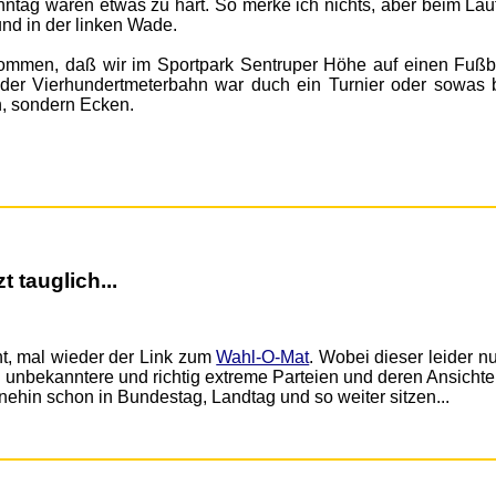
onntag waren etwas zu hart. So merke ich nichts, aber beim Lau
nd in der linken Wade.
ommen, daß wir im Sportpark Sentruper Höhe auf einen Fußba
der Vierhundertmeterbahn war duch ein Turnier oder sowas b
, sondern Ecken.
 tauglich...
t, mal wieder der Link zum
Wahl-O-Mat
. Wobei dieser leider n
, unbekanntere und richtig extreme Parteien und deren Ansichte
ohnehin schon in Bundestag, Landtag und so weiter sitzen...