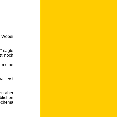
. Wobei
" sagte
zt noch
ß meine
ar erst
en aber
üblichen
 Schema