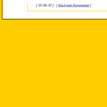
[ 10 Uhr 47 ] - [
Noch kein Kommentar
]