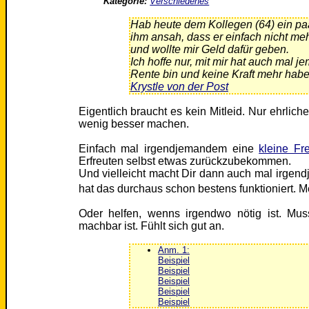
Kategorie:
Verschiedenes
Hab heute dem Kollegen (64) ein p
ihm ansah, dass er einfach nicht meh
und wollte mir Geld dafür geben.
Ich hoffe nur, mit mir hat auch mal j
Rente bin und keine Kraft mehr habe
Krystle von der Post
Eigentlich braucht es kein Mitleid. Nur ehrlich
wenig besser machen.
Einfach mal irgendjemandem eine
kleine F
Erfreuten selbst etwas zurückzubekommen.
Und vielleicht macht Dir dann auch mal irgen
hat das durchaus schon bestens funktioniert. M
Oder helfen, wenns irgendwo nötig ist. Mus
machbar ist. Fühlt sich gut an.
Anm. 1:
Beispiel
Beispiel
Beispiel
Beispiel
Beispiel