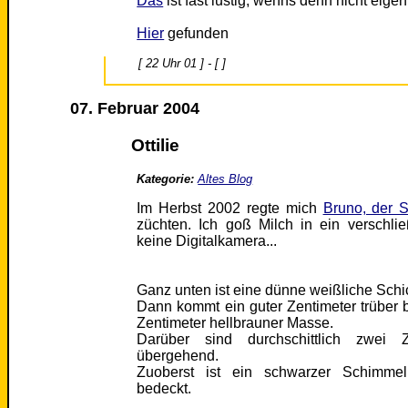
Das
ist fast lustig, wenns denn nicht eigent
Hier
gefunden
[ 22 Uhr 01 ] - [ ]
07. Februar 2004
Ottilie
Kategorie:
Altes Blog
Im Herbst 2002 regte mich
Bruno, der 
züchten. Ich goß Milch in ein verschli
keine Digitalkamera...
Ganz unten ist eine dünne weißliche Schic
Dann kommt ein guter Zentimeter trüber b
Zentimeter hellbrauner Masse.
Darüber sind durchschittlich zwei 
übergehend.
Zuoberst ist ein schwarzer Schimmelr
bedeckt.