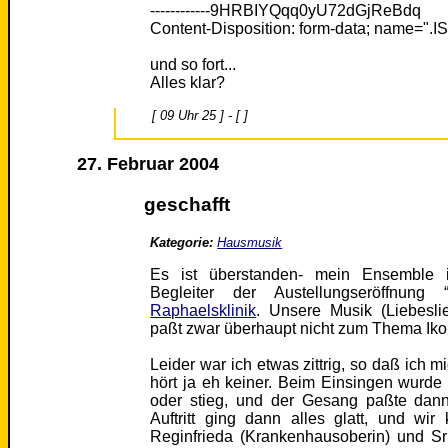
------------9HRBIYQqq0yU72dGjReBdq
Content-Disposition: form-data; name=".
und so fort...
Alles klar?
[ 09 Uhr 25 ] - [ ]
27. Februar 2004
geschafft
Kategorie:
Hausmusik
Es ist überstanden- mein Ensemble is
Begleiter der Austellungseröffnung
Raphaelsklinik
. Unsere Musik (Liebesli
paßt zwar überhaupt nicht zum Thema Iko
Leider war ich etwas zittrig, so daß ich m
hört ja eh keiner. Beim Einsingen wurde
oder stieg, und der Gesang paßte dann
Auftritt ging dann alles glatt, und wi
Reginfrieda (Krankenhausoberin) und Sr