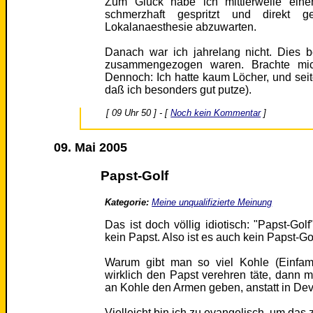
Zum Glück habe ich mittlerweile eine
schmerzhaft gespritzt und direkt 
Lokalanaesthesie abzuwarten.
Danach war ich jahrelang nicht. Dies 
zusammengezogen waren. Brachte mic
Dennoch: Ich hatte kaum Löcher, und sei
daß ich besonders gut putze).
[ 09 Uhr 50 ] - [
Noch kein Kommentar
]
09. Mai 2005
Papst-Golf
Kategorie:
Meine unqualifizierte Meinung
Das ist doch völlig idiotisch: "Papst-Gol
kein Papst. Also ist es auch kein Papst-Go
Warum gibt man so viel Kohle (Einfam
wirklich den Papst verehren täte, dann
an Kohle den Armen geben, anstatt in Devo
Vielleicht bin ich zu evangelisch, um das 