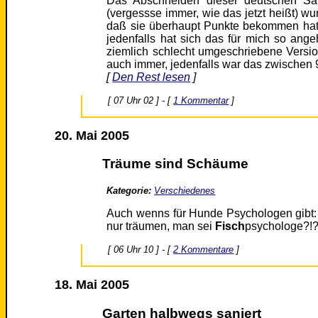
Das Abschneiden dieser deutschen Sän
(vergessse immer, wie das jetzt heißt) wun
daß sie überhaupt Punkte bekommen hat. 
jedenfalls hat sich das für mich so ange
ziemlich schlecht umgeschriebene Vers
auch immer, jedenfalls war das zwischen 
[
Den Rest lesen
]
[ 07 Uhr 02 ] - [
1 Kommentar
]
20. Mai 2005
Träume sind Schäume
Kategorie:
Verschiedenes
Auch wenns für Hunde Psychologen gibt:
nur träumen, man sei
Fisch
psychologe?!
[ 06 Uhr 10 ] - [
2 Kommentare
]
18. Mai 2005
Garten halbwegs saniert