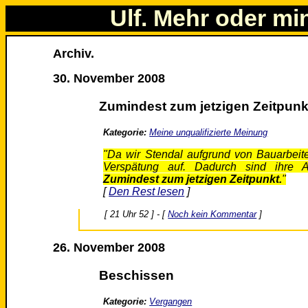
Ulf. Mehr oder mi
Archiv.
30. November 2008
Zumindest zum jetzigen Zeitpunk
Kategorie:
Meine unqualifizierte Meinung
"Da wir Stendal aufgrund von Bauarbeite
Verspätung auf. Dadurch sind ihre A
Zumindest zum jetzigen Zeitpunkt.
"
[
Den Rest lesen
]
[ 21 Uhr 52 ] - [
Noch kein Kommentar
]
26. November 2008
Beschissen
Kategorie:
Vergangen