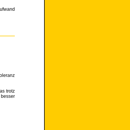
Aufwand
toleranz
as trotz
 besser