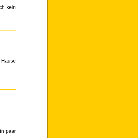
ch kein
u Hause
in paar