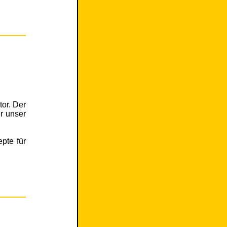
or. Der
r unser
pte für