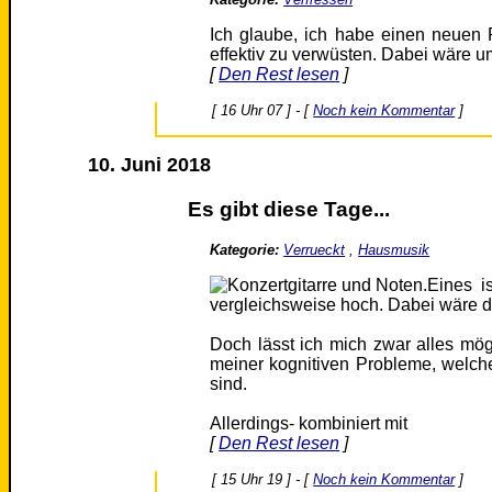
Ich glaube, ich habe einen neuen 
effektiv zu verwüsten. Dabei wäre 
[
Den Rest lesen
]
[ 16 Uhr 07 ] - [
Noch kein Kommentar
]
10. Juni 2018
Es gibt diese Tage...
Kategorie:
Verrueckt
,
Hausmusik
Eines is
vergleichsweise hoch. Dabei wäre da
Doch lässt ich mich zwar alles mögl
meiner kognitiven Probleme, welch
sind.
Allerdings- kombiniert mit
[
Den Rest lesen
]
[ 15 Uhr 19 ] - [
Noch kein Kommentar
]