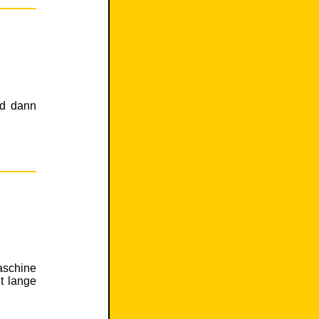
nd dann
aschine
t lange