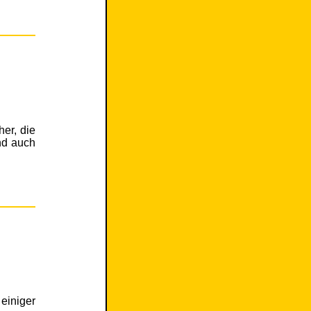
her, die
nd auch
einiger