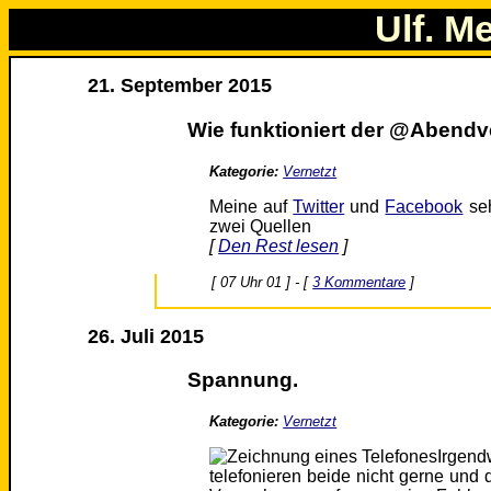
Ulf. M
21. September 2015
Wie funktioniert der @Abendv
Kategorie:
Vernetzt
Meine auf
Twitter
und
Facebook
seh
zwei Quellen
[
Den Rest lesen
]
[ 07 Uhr 01 ] - [
3 Kommentare
]
26. Juli 2015
Spannung.
Kategorie:
Vernetzt
Irgend
telefonieren beide nicht gerne und