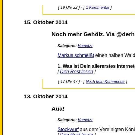
[ 19 Uhr 22 ] - [
1 Kommentar
]
15. Oktober 2014
Noch mehr Gehölz. Via @derhe
Kategorie:
Vernetzt
Markus schmeißt
einen halben Wald
1. Was ist Dein allererstes Intern
[
Den Rest lesen
]
[ 17 Uhr 47 ] - [
Noch kein Kommentar
]
13. Oktober 2014
Aua!
Kategorie:
Vernetzt
Stockwurf
aus dem Vereinigten König
[
Den Rest lesen
]