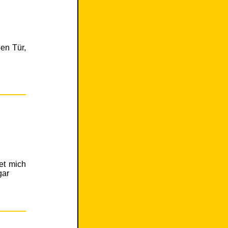
nen Tür,
tet mich
gar