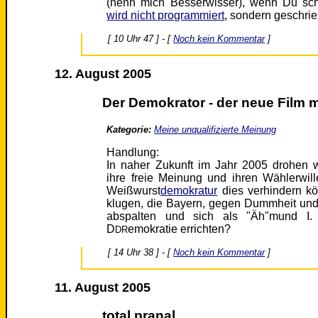
(nenn mich Besserwisser), wenn Du scho
wird nicht programmiert
, sondern geschri
[ 10 Uhr 47 ] - [
Noch kein Kommentar
]
12. August 2005
Der Demokrator - der neue Film 
Kategorie:
Meine unqualifizierte Meinung
Handlung:
In naher Zukunft im Jahr 2005 drohen 
ihre freie Meinung und ihren Wählerwil
Weißwurst
demokratur
dies verhindern k
klugen, die Bayern, gegen Dummheit und 
abspalten und sich als "Äh"mund I. 
D
emokratie errichten?
DR
[ 14 Uhr 38 ] - [
Noch kein Kommentar
]
11. August 2005
total pranal