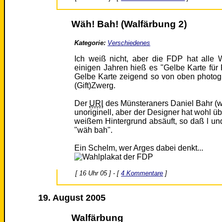
Wäh! Bah! (Walfärbung 2)
Kategorie:
Verschiedenes
Ich weiß nicht, aber die FDP hat alle 
einigen Jahren hieß es "Gelbe Karte für 
Gelbe Karte zeigend so von oben photogr
(Gift)Zwerg.
Der
URI
des Münsteraners Daniel Bahr (wä
unoriginell, aber der Designer hat wohl üb
weißem Hintergrund absäuft, so daß l und 
"wäh bah".
Ein Schelm, wer Arges dabei denkt...
[ 16 Uhr 05 ] - [
4 Kommentare
]
19. August 2005
Walfärbung