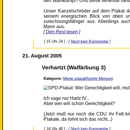
den Wahlkampf? Und diese flehende Gest
Unser Kanzelschröder auf dem Plakat dan
seinem energischen Blick von oben un
zurechnungsfähiger aus. Allerdings auc
Mann aus.
[
Den Rest lesen
]
[ 15 Uhr 24 ] - [
Noch kein Kommentar
]
21. August 2005
Verhartzt (Walfärbung 3)
Kategorie:
Meine unqualifizierte Meinung
Ich sage nur Hartz IV...
Aber wer will schon Gerechtigkeit?
(Jetzt muß nur noch die CDU ihr Fett k
Plakate, da lohnt sich das nicht...)
[ 16 Uhr 48 ] - [
Noch kein Kommentar
]