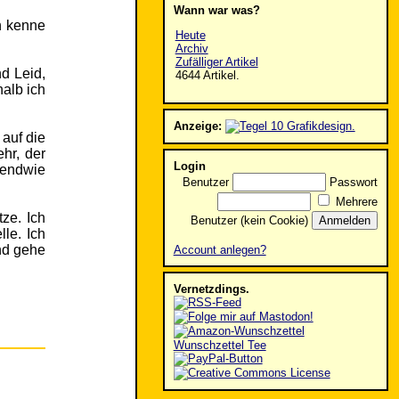
Wann war was?
h kenne
Heute
Archiv
Zufälliger Artikel
d Leid,
4644 Artikel.
halb ich
Anzeige:
 auf die
ehr, der
Login
gendwie
Benutzer
Passwort
Mehrere
ze. Ich
Benutzer (kein Cookie)
le. Ich
nd gehe
Account anlegen?
Vernetzdings.
Wunschzettel Tee