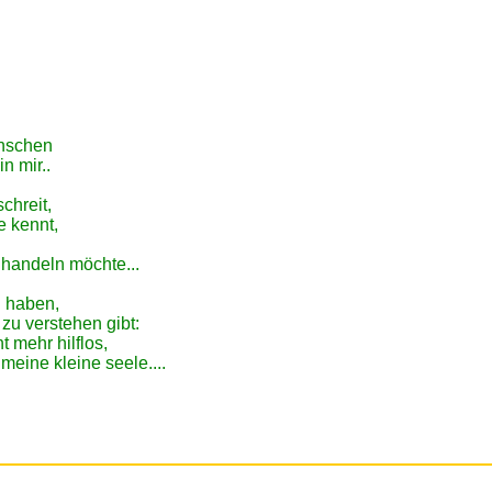
enschen
in mir..
.
chreit,
e kennt,
t handeln möchte...
u haben,
 zu verstehen gibt:
ht mehr hilflos,
meine kleine seele....