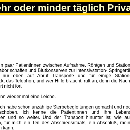
ehr oder minder täglich Priv
in paar PatientInnen zwischen Aufnahme, Röntgen und Station
or schaffen und Blutkonserven zur Intensivstation- Springerdi
, nur eben auf Abruf Transporte und für einige Statio
kt das Telephon, und wer Hilfe braucht, ruft an, denn die Nac
t nicht fort.
nn wieder mal eine Leiche.
, ich habe schon unzählige Sterbebegleitungen gemacht und no
schoben. Ich kenne die PatientInnen und ihre Leben
gen und so weiter. Und der Transport hinunter ist, wie a
 für mich ein Teil des Abschiedsrituals, ein Abschluß, mein 
n kann.