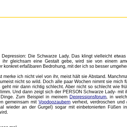
 Depression: Die Schwarze Lady. Das klingt vielleicht etwas 
e, ihr gleichsam eine Gestalt gebe, wird sie von einem am
r konkret erfaßbaren Bedrohung, mit der ich so besser umgehe
t merke ich nicht viel von ihr, meist hält sie Abstand. Manchm
zumeist nicht so wild. Doch alle paar Wochen nimmt sie mich f
geht mir dann richtig schlecht. Aber nicht so schlecht wie frü
hlimm. Und dann zeigt sich der PERSON Schwarze Lady- mit i
 Dinge. Zum Beispiel in meinem
Depressionsforum
, in welc
den gemeinsam mit
Voodoozaubern
verhext, verdroschen und 
mal wieder an der Gurgel) sogar mit einbetonierten Füßen i
ird.