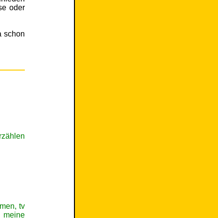
se oder
a schon
rzählen
amen, tv
h meine