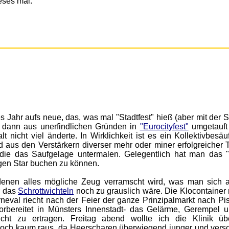
ieses mal.
Jahr aufs neue, das, was mal "Stadtfest" hieß (aber mit der S
nd dann aus unerfindlichen Gründen in
"Eurocityfest"
umgetauft
nicht viel änderte. In Wirklichkeit ist es ein Kollektivbesäu
 aus den Verstärkern diverser mehr oder miner erfolgreicher T
 die das Saufgelage untermalen. Gelegentlich hat man das "
gen Star buchen zu können.
denen alles mögliche Zeug verramscht wird, was man sich 
r das
Schrottwichteln
noch zu grauslich wäre. Die Klocontainer 
neval riecht nach der Feier der ganze Prinzipalmarkt nach Pi
rbereitet in Münsters Innenstadt- das Gelärme, Gerempel 
ht zu ertragen. Freitag abend wollte ich die Klinik ü
doch kaum raus, da Heerscharen überwiegend junger und vers