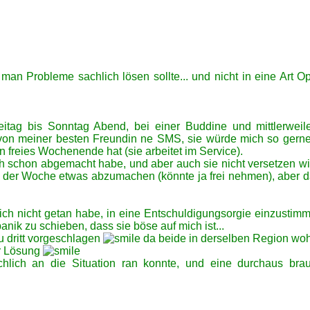
an Probleme sachlich lösen sollte... und nicht in eine Art Opf
itag bis Sonntag Abend, bei einer Buddine und mittlerweil
on meiner besten Freundin ne SMS, sie würde mich so gerne 
n freies Wochenende hat (sie arbeitet im Service).
h schon abgemacht habe, und aber auch sie nicht versetzen wil
r der Woche etwas abzumachen (könnte ja frei nehmen), aber d
s ich nicht getan habe, in eine Entschuldigungsorgie einzustim
panik zu schieben, dass sie böse auf mich ist...
zu dritt vorgeschlagen
da beide in derselben Region wo
er Lösung
hlich an die Situation ran konnte, und eine durchaus bra