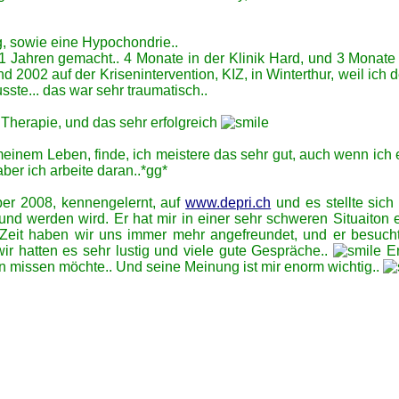
g, sowie eine Hypochondrie..
21 Jahren gemacht.. 4 Monate in der Klinik Hard, und 3 Monate 
d 2002 auf der Krisenintervention, KIZ, in Winterthur, weil ich 
ste... das war sehr traumatisch..
 Therapie, und das sehr erfolgreich
 meinem Leben, finde, ich meistere das sehr gut, auch wenn ich 
ber ich arbeite daran..*gg*
ber 2008, kennengelernt, auf
www.depri.ch
und es stellte sich
und werden wird. Er hat mir in einer sehr schweren Situaiton 
 Zeit haben wir uns immer mehr angefreundet, und er besuch
ir hatten es sehr lustig und viele gute Gespräche..
Er
n missen möchte.. Und seine Meinung ist mir enorm wichtig..