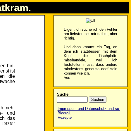
atkram.
Eigentlich suche ich den Fehler
am liebsten bei mir selbst, aber
richtig.
Und dann kommt ein Tag, an
dem ich stattdessen mit dem
Kopf die Tischplatte
misshandele, weil ich
feststellen muss, dass andere
en hin-
mindestens genauso doof sein
enst ist
können wie ich.
nen die
/me
htwache
Suche
ch mehr
Impressum und Datenschutz und so.
s- und
Blogroll.
Rezepte
uch das
letzter