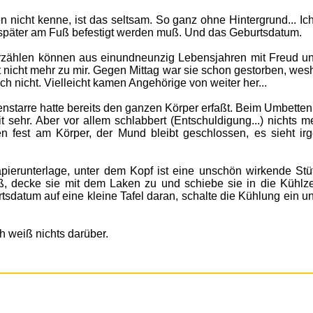
nicht kenne, ist das seltsam. So ganz ohne Hintergrund... Ic
später am Fuß befestigt werden muß. Und das Geburtsdatum.
rzählen können aus einundneunzig Lebensjahren mit Freud un
t nicht mehr zu mir. Gegen Mittag war sie schon gestorben, wes
ich nicht. Vielleicht kamen Angehörige von weiter her...
enstarre hatte bereits den ganzen Körper erfaßt. Beim Umbetten
t sehr. Aber vor allem schlabbert (Entschuldigung...) nichts m
n fest am Körper, der Mund bleibt geschlossen, es sieht ir
Papierunterlage, unter dem Kopf ist eine unschön wirkende Stüt
ß, decke sie mit dem Laken zu und schiebe sie in die Kühlzel
tsdatum auf eine kleine Tafel daran, schalte die Kühlung ein u
h weiß nichts darüber.