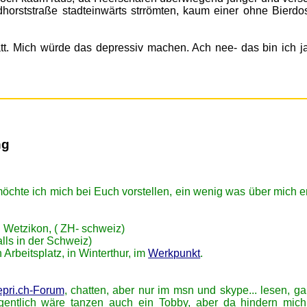
dhorststraße stadteinwärts strrömten, kaum einer ohne Bierdo
att. Mich würde das depressiv machen. Ach nee- das bin ich j
ng
möchte ich mich bei Euch vorstellen, ein wenig was über mich e
 Wetzikon, ( ZH- schweiz)
alls in der Schweiz)
 Arbeitsplatz, in Winterthur, im
Werkpunkt
.
pri.ch-Forum
, chatten, aber nur im msn und skype... lesen, g
ingentlich wäre tanzen auch ein Tobby, aber da hindern mic