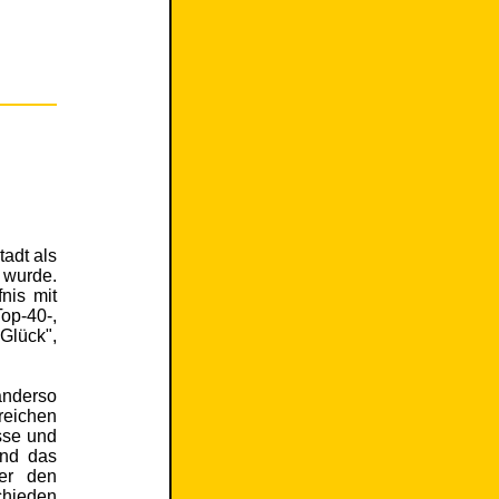
tadt als
 wurde.
fnis mit
op-40-,
Glück",
anderso
reichen
sse und
und das
ber den
chieden