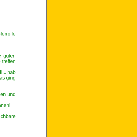
errolle
e guten
treffen
l... hab
as ging
men und
hnen!
uchbare