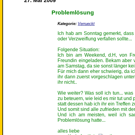
27. Mai 2009
Problemlösung
Kategorie:
Verrueckt
Ich hab am Sonntag gemerkt, dass m
oder Verzweiflung verfallen sollte...
Folgende Situation:
Ich bin am Weekend, d.H, von Fre
Freundin eingeladen. Bekam aber v
am Samstag, da sie sonst länger kei
Für mich dann eher schwierig, da ic
ihr dann zuerst vorgeschlagen unte
ihr nicht..
Wie weiter? Was soll ich tun... wa
zu beteuern, wie leid es mir tut und 
statt dessen hab ich ihr ein Treffen 
Und somit sind alle zufrieden mit d
Und ich am meisten, weil ich sac
Problemlösung hatte...
alles liebe