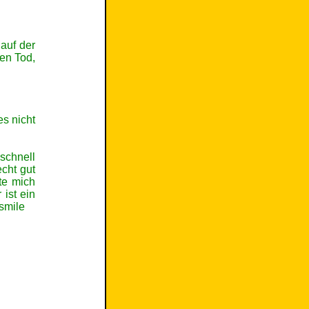
auf der
den Tod,
es nicht
 schnell
echt gut
te mich
 ist ein