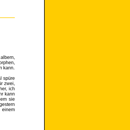
albern,
orphen,
n kann.
al spüre
ür zwei,
her, ich
hr kann
hem sie
gestern
n einem