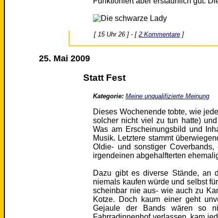
Funktioniert aber erstaunlich gut. D
[ 15 Uhr 26 ] - [
2 Kommentare
]
25. Mai 2009
Statt Fest
Kategorie:
Meine unqualifizierte Meinung
Dieses Wochenende tobte, wie jedes 
solcher nicht viel zu tun hatte) u
Was am Erscheinungsbild und Inhalt 
Musik. Letztere stammt überwiegend
Oldie- und sonstiger Coverbands,
irgendeinen abgehalfterten ehemali
Dazu gibt es diverse Stände, an 
niemals kaufen würde und selbst fü
scheinbar nie aus- wie auch zu Kar
Kotze. Doch kaum einer geht unvo
Gejaule der Bands wären so nic
Fahrradinnenhof verlassen, kam je