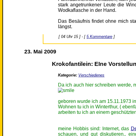
stark angetrunkener Leute die Win
Wodkaflasche in der Hand.
Das Besäufnis findet ohne mich st
längst.
[ 04 Uhr 15 ] - [
5 Kommentare
]
23. Mai 2009
Krokofantilein: EIne Vorstellu
Kategorie:
Verschiedenes
Da ich auch hier schreiben werde, 
geboren wurde ich am 15.11.1973 in
Wohnen tu ich in Winterthur, ( ebenf
arbeiten tu ich an einem geschützten
meine Hobbis sind: Internet, das
De
schauen, und gut diskutieren.. e