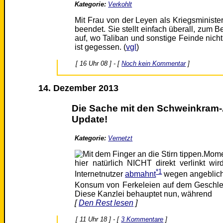
Kategorie:
Verkohlt
Mit Frau von der Leyen als Kriegsministeri
beendet. Sie stellt einfach überall, zum B
auf, wo Taliban und sonstige Feinde nich
ist gegessen. (
vgl
)
[ 16 Uhr 08 ] - [
Noch kein Kommentar
]
14. Dezember 2013
Die Sache mit den Schweinkram
Update!
Kategorie:
Vernetzt
Momen
hier natürlich NICHT direkt verlinkt wi
*1
Internetnutzer
abmahnt
wegen angeblich
Konsum von Ferkeleien auf dem Geschlec
Diese Kanzlei behauptet nun, während
[
Den Rest lesen
]
[ 11 Uhr 18 ] - [
3 Kommentare
]