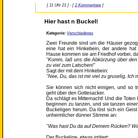
[ 11 Uhr 21 ] - [
2 Kommentare
]
Hier hast n Buckel!
Kategorie:
Verschiedenes
Zwei Freunde sind um die Häuser gezo
eine hat ein Hinkebein, der andere ha
Hause kommen sie am Friedhof vorbei, da
"Komm, laß uns die Abkürzung über den 
zu viel zum Latschen!"
Sagt der mit dem Hinkebein:
"Nee, Du, das ist mir viel zu gruselig. Ic
Sie können sich nicht einigen, und so t
geht über den Gottesacker.
Da schlägt es Mitternacht! Und die Tote
beginnen zu tanzen, und sie tanzen ein
Buckeligen herum. Da löst sich ein Geist
unheimlicher dünner Stimme an:
"Was hast Du da auf Deinem Rücken? Wa
Der Buckelige, etwas irritiert: