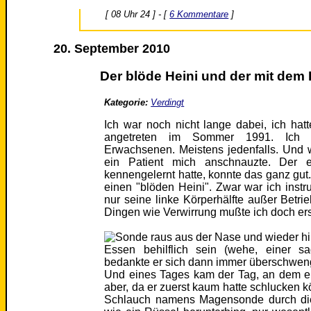
[ 08 Uhr 24 ] - [
6 Kommentare
]
20. September 2010
Der blöde Heini und der mit dem 
Kategorie:
Verdingt
Ich war noch nicht lange dabei, ich hatt
angetreten im Sommer 1991. Ich h
Erwachsenen. Meistens jedenfalls. Und 
ein Patient mich anschnauzte. Der e
kennengelernt hatte, konnte das ganz gut. 
einen "blöden Heini". Zwar war ich instru
nur seine linke Körperhälfte außer Betri
Dingen wie Verwirrung mußte ich doch er
Essen behilflich sein (wehe, einer s
bedankte er sich dann immer überschweng
Und eines Tages kam der Tag, an dem er 
aber, da er zuerst kaum hatte schlucken
Schlauch namens Magensonde durch di