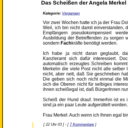
Das Scheißen der Angela Merkel 
Kategorie:
Vergangen
Vor zwei Wochen hatte ich ja der Frau Do
Weil, ich bin nicht damit einverstanden, 
Empfängern pseudokompensiert werden
Ausbildung der Betreffenden zu sorgen wir
sondern
Fach
kräfte benötigt werden.
Ich habe ja nicht daran geglaubt, d
Kanzleramt sich dafür interessiert. D
automatisch erzeugtes Schreiben kommt
Merkelin die viele Post nicht alle selber
nicht, aber nett, daß Sie geschrieben hab
Die geben sich noch nicht einmal die M
sich die Oberen nicht für selbiges intere
ihnen scheißegal ist, daß BürgerInnen nur
Scheiß der Hund drauf. Immerhin ist es i
sind ja ein paar Leute aufgerüttelt worden.
Frau Merkel: Auch wenn ich Ihnen egal bin, si
[ 22 Uhr 03 ] - [
7 Kommentare
]