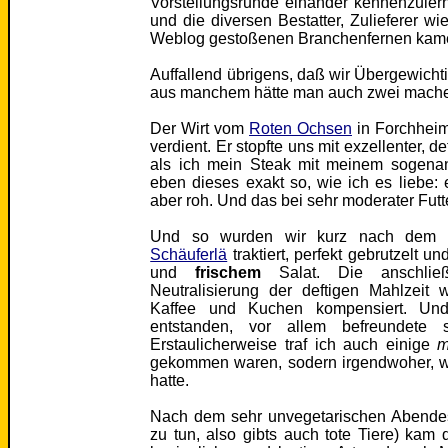
Vorstellungsrunde einander kennenzulern
und die diversen Bestatter, Zulieferer wi
Weblog gestoßenen Branchenfernen kame
Auffallend übrigens, daß wir Übergewichti
aus manchem hätte man auch zwei mach
Der Wirt vom
Roten Ochsen
in Forchheim,
verdient. Er stopfte uns mit exzellenter, de
als ich mein Steak mit meinem sogenannt
eben dieses exakt so, wie ich es liebe
aber roh. Und das bei sehr moderater Futt
Und so wurden wir kurz nach dem Ein
Schäuferlä
traktiert, perfekt gebrutzelt 
und
frischem
Salat. Die anschlie
Neutralisierung der deftigen Mahlzeit
Kaffee und Kuchen kompensiert. Und
entstanden, vor allem befreundet
Erstaulicherweise traf ich auch einige
m
gekommen waren, sodern irgendwoher, wo
hatte.
Nach dem sehr unvegetarischen Abendes
zu tun, also gibts auch tote Tiere) ka