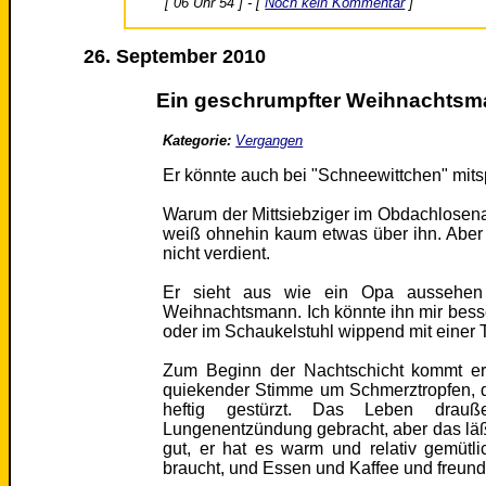
[ 06 Uhr 54 ] - [
Noch kein Kommentar
]
26. September 2010
Ein geschrumpfter Weihnachtsm
Kategorie:
Vergangen
Er könnte auch bei "Schneewittchen" mits
Warum der Mittsiebziger im Obdachlosena
weiß ohnehin kaum etwas über ihn. Aber er
nicht verdient.
Er sieht aus wie ein Opa aussehen 
Weihnachtsmann. Ich könnte ihn mir bess
oder im Schaukelstuhl wippend mit einer T
Zum Beginn der Nachtschicht kommt er 
quiekender Stimme um Schmerztropfen, de
heftig gestürzt. Das Leben drau
Lungenentzündung gebracht, aber das läßt 
gut, er hat es warm und relativ gemütl
braucht, und Essen und Kaffee und freund