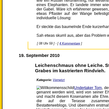
wie ein Rüssel herunterhing, nur wesentl
eines Elephanten. Er landete immer wi
der Gabel. Wäre ich erfahrener gewesen,
etwas Pflaster auf der Wange befestig
individuelle Lösung:
Er steckte das baumelnde Ende kurzerhan
Sah etwas skurril aus, aber das Problem w
[ 08 Uhr 59 ] - [
4 Kommentare
]
19. September 2010
Leichenschmaus ohne Leiche. 
Grabes im kastrierten Rindvieh.
Kategorie:
Vernetzt
Undertaker Tom
, de
genannt werden wird, wird von seiner Eh
und macht diesem Kosenamen alle Ehre. G
die auf der Terasse zusammenve
Bestatterweblogs. Und übernahm erstmal