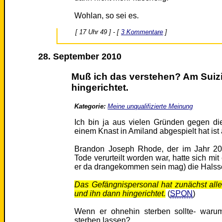
Wohlan, so sei es.
[ 17 Uhr 49 ] - [
3 Kommentare
]
28. September 2010
Muß ich das verstehen? Am Suizi
hingerichtet.
Kategorie:
Meine unqualifizierte Meinung
Ich bin ja aus vielen Gründen gegen di
einem Knast in Amiland abgespielt hat ist
Brandon Joseph Rhode, der im Jahr 2
Tode verurteilt worden war, hatte sich mi
er da drangekommen sein mag) die Halssc
Das Gefängnispersonal hat zunächst alle
und ihn dann hingerichtet.
(
SPON
)
Wenn er ohnehin sterben sollte- waru
sterben lassen?