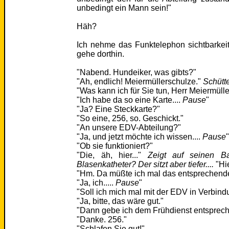
unbedingt ein Mann sein!"
Häh?
Ich nehme das Funktelephon sichtbarkei
gehe dorthin.
"Nabend. Hundeiker, was gibts?"
"Ah, endlich! Meiermüllerschulze."
Schütt
"Was kann ich für Sie tun, Herr Meiermüll
"Ich habe da so eine Karte....
Pause
"
"Ja? Eine Steckkarte?"
"So eine, 256, so. Geschickt."
"An unsere EDV-Abteilung?"
"Ja, und jetzt möchte ich wissen....
Pause
"Ob sie funktioniert?"
"Die, äh, hier..."
Zeigt auf seinen Ba
Blasenkatheter? Der sitzt aber tiefer....
"Hie
"Hm. Da müßte ich mal das entsprechen
"Ja, ich.....
Pause
"
"Soll ich mich mal mit der EDV in Verbin
"Ja, bitte, das wäre gut."
"Dann gebe ich dem Frühdienst entsprec
"Danke. 256."
"Schlafen Sie gut!"