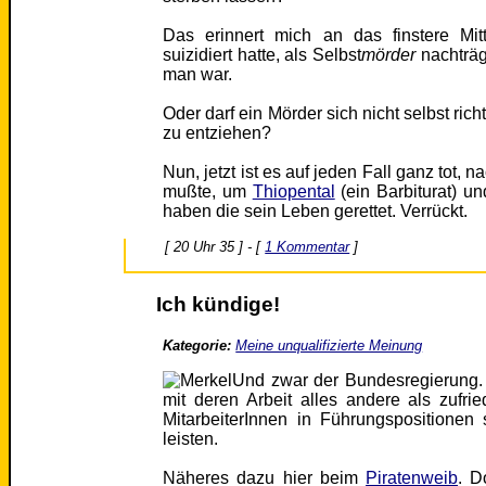
Das erinnert mich an das finstere Mit
suizidiert hatte, als Selbst
mörder
nachträgl
man war.
Oder darf ein Mörder sich nicht selbst rich
zu entziehen?
Nun, jetzt ist es auf jeden Fall ganz tot
mußte, um
Thiopental
(ein Barbiturat) u
haben die sein Leben gerettet. Verrückt.
[ 20 Uhr 35 ] - [
1 Kommentar
]
Ich kündige!
Kategorie:
Meine unqualifizierte Meinung
Und zwar der Bundesregierung. A
mit deren Arbeit alles andere als zufri
MitarbeiterInnen in Führungspositionen 
leisten.
Näheres dazu hier beim
Piratenweib
. D