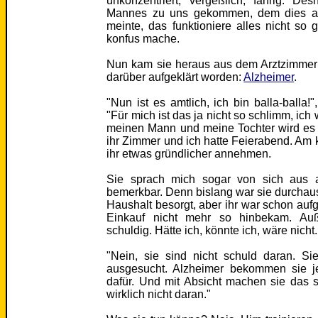
unkonzentriert, vergeßlich, fahrig. De
Mannes zu uns gekommen, dem dies auf
meinte, das funktioniere alles nicht so g
konfus mache.
Nun kam sie heraus aus dem Arztzimmer
darüber aufgeklärt worden:
Alzheimer
.
"Nun ist es amtlich, ich bin balla-balla!
"Für mich ist das ja nicht so schlimm, ich 
meinen Mann und meine Tochter wird es 
ihr Zimmer und ich hatte Feierabend. A
ihr etwas gründlicher annehmen.
Sie sprach mich sogar von sich aus a
bemerkbar. Denn bislang war sie durchau
Haushalt besorgt, aber ihr war schon auf
Einkauf nicht mehr so hinbekam. Auß
schuldig. Hätte ich, könnte ich, wäre nicht.
"Nein, sie sind nicht schuld daran. S
ausgesucht. Alzheimer bekommen sie je
dafür. Und mit Absicht machen sie das 
wirklich nicht daran."