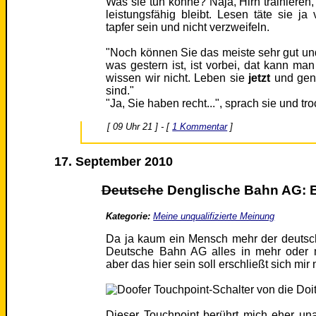
Was sie tun könne? Naja, Hirn trainieren,
leistungsfähig bleibt. Lesen täte sie ja 
tapfer sein und nicht verzweifeln.
"Noch können Sie das meiste sehr gut und
was gestern ist, ist vorbei, dat kann ma
wissen wir nicht. Leben sie
jetzt
und gen
sind."
"Ja, Sie haben recht...", sprach sie und tr
[ 09 Uhr 21 ] - [
1 Kommentar
]
17. September 2010
Deutsche
Denglische Bahn AG: 
Kategorie:
Meine unqualifizierte Meinung
Da ja kaum ein Mensch mehr der deutsch
Deutsche Bahn AG alles in mehr oder 
aber das hier sein soll erschließt sich mir 
Dieser Touchpoint berührt mich eher un