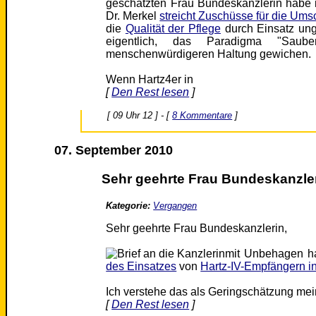
geschätzten Frau Bundeskanzlerin habe
Dr. Merkel
streicht Zuschüsse für die Um
die
Qualität der Pflege
durch Einsatz unge
eigentlich, das Paradigma "Saube
menschenwürdigeren Haltung gewichen.
Wenn Hartz4er in
[
Den Rest lesen
]
[ 09 Uhr 12 ] - [
8 Kommentare
]
07. September 2010
Sehr geehrte Frau Bundeskanzler
Kategorie:
Vergangen
Sehr geehrte Frau Bundeskanzlerin,
mit Unbehagen h
des Einsatzes
von
Hartz-IV-Empfängern in
Ich verstehe das als Geringschätzung me
[
Den Rest lesen
]