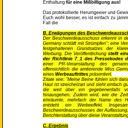
Enthaltung
für eine Mißbilligung aus!
Das protokollierte Herumgeeier und Gewi
Euch wohl besser, es ist einfach zu jämmer
Fall die
B. Erwägungen des Beschwerdeaussc
Der Beschwerdeausschuss erkennt in dem
Germany schläft mit Strümpfen"
; eine Ve
festgehaltenen Grundsatzes der kla
Werbung. Die Veröffentlichung
stellt e
der Richtlinie 7_1 des Pressekodex d
einer PR-Veranstaltung des genan
offensichtlich die amtierende Miss Ge
eines
Werbeauftrittes
präsentiert.
Zitate wie:
"Meine Beine fühlen sich danac
Haut ist streichelzart und sieht einfach gu
die weit über ein gegebenenfalls vor
hinausgehen. Zudem wird, wie die Zeit
einräumte, mehrfach der Name des He
entsteht ein Werbeeffekt. Insges
Beschwerdeausschusses der Auffassung, 
Berichterstattung über diese Veranstaltu
C. Ergebnis